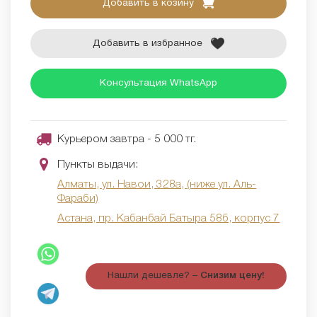
Добавить в козину
Добавить в избранное
Консультация WhatsApp
Курьером завтра - 5 000 тг.
Пункты выдачи:
Алматы, ул. Навои, 328а, (ниже ул. Аль-
Фараби)
Астана, пр. Кабанбай Батыра 58б, корпус 7
Нашли дешевле? –
Снизим цену!