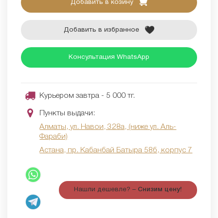
Добавить в козину
Добавить в избранное
Консультация WhatsApp
Курьером завтра - 5 000 тг.
Пункты выдачи:
Алматы, ул. Навои, 328а, (ниже ул. Аль-
Фараби)
Астана, пр. Кабанбай Батыра 58б, корпус 7
Нашли дешевле? –
Снизим цену!