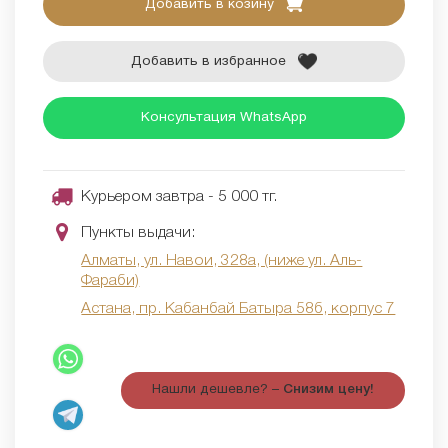
Добавить в козину
Добавить в избранное
Консультация WhatsApp
Курьером завтра - 5 000 тг.
Пункты выдачи:
Алматы, ул. Навои, 328а, (ниже ул. Аль-
Фараби)
Астана, пр. Кабанбай Батыра 58б, корпус 7
Нашли дешевле? –
Снизим цену!