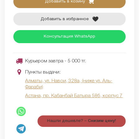
Добавить в козину
Добавить в избранное
Консультация WhatsApp
Курьером завтра - 5 000 тг.
Пункты выдачи:
Алматы, ул. Навои, 328а, (ниже ул. Аль-
Фараби)
Астана, пр. Кабанбай Батыра 58б, корпус 7
Нашли дешевле? –
Снизим цену!