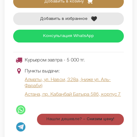
Добавить в козину
Добавить в избранное
Консультация WhatsApp
Курьером завтра - 5 000 тг.
Пункты выдачи:
Алматы, ул. Навои, 328а, (ниже ул. Аль-
Фараби)
Астана, пр. Кабанбай Батыра 58б, корпус 7
Нашли дешевле? –
Снизим цену!