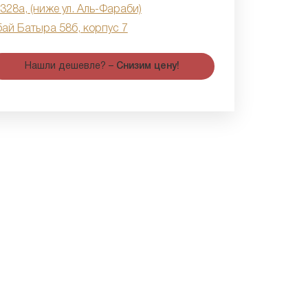
 328а, (ниже ул. Аль-Фараби)
бай Батыра 58б, корпус 7
Нашли дешевле? –
Снизим цену!