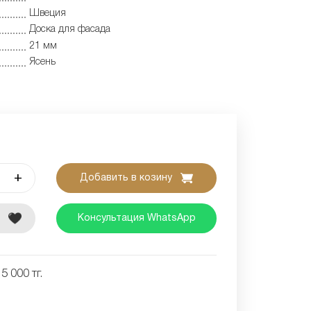
Швеция
Доска для фасада
21 мм
Ясень
+
Добавить в козину
е
Консультация WhatsApp
5 000 тг.