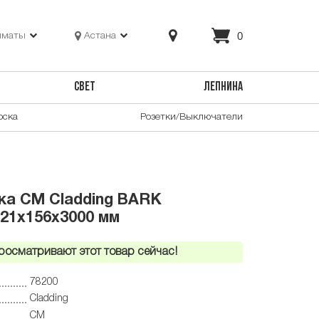
0
лматы
Астана
СВЕТ
ЛЕПНИНА
оска
Розетки/Выключатели
ка CM Cladding BARK
21x156x3000 мм
росматривают этот товар сейчас!
78200
Cladding
CM