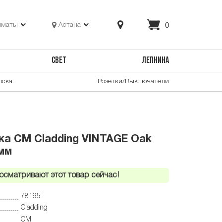
0
лматы
Астана
СВЕТ
ЛЕПНИНА
оска
Розетки/Выключатели
а CM Cladding VINTAGE Oak
 мм
осматривают этот товар сейчас!
78195
Cladding
CM