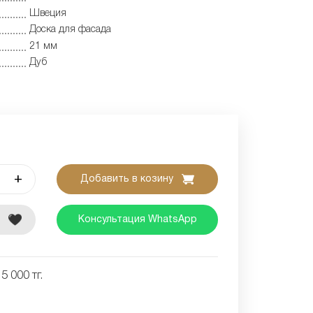
Швеция
Доска для фасада
21 мм
Дуб
+
Добавить в козину
е
Консультация WhatsApp
5 000 тг.