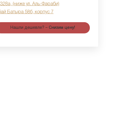
 328а, (ниже ул. Аль-Фараби)
бай Батыра 58б, корпус 7
Нашли дешевле? –
Снизим цену!