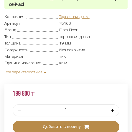
сейчас!
Коллекция
Террасная доска
Артикул
78166
Бренд
Ekzo Floor
Тип
террасная доска
Толщина
19 мм
Поверхность
Без покрытия
Материал
тик
Единица измерения
кв.м
Все характеристики
199 800 ₸
–
+
Добавить в козину