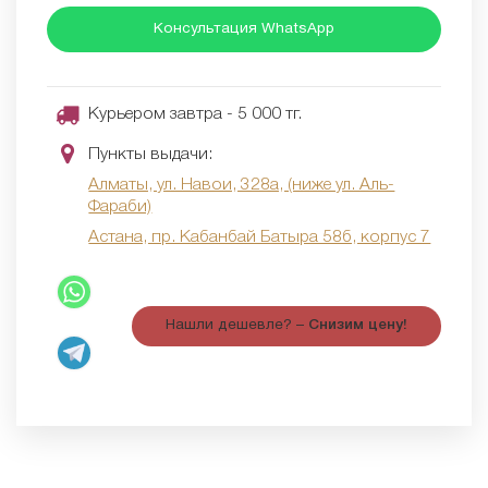
Консультация WhatsApp
Курьером завтра - 5 000 тг.
Пункты выдачи:
Алматы, ул. Навои, 328а, (ниже ул. Аль-
Фараби)
Астана, пр. Кабанбай Батыра 58б, корпус 7
Нашли дешевле? –
Снизим цену!