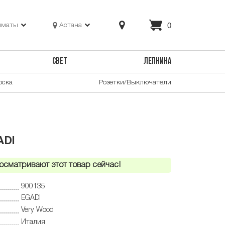
0
лматы
Астана
СВЕТ
ЛЕПНИНА
оска
Розетки/Выключатели
ADI
осматривают этот товар сейчас!
900135
EGADI
Very Wood
Италия