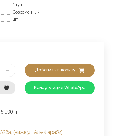
Стул
Современный
шт
+
Добавить в козину
е
Консультация WhatsApp
5 000 тг.
 328а, (ниже ул. Аль-Фараби)