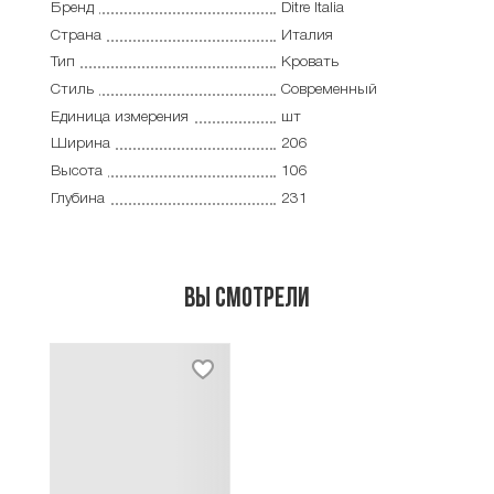
Бренд
Ditre Italia
Страна
Италия
Тип
Кровать
Стиль
Современный
Единица измерения
шт
Ширина
206
Высота
106
Глубина
231
Вы смотрели