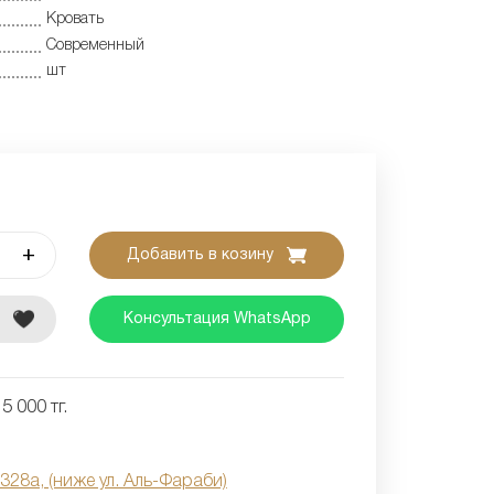
Кровать
Современный
шт
+
Добавить в козину
е
Консультация WhatsApp
5 000 тг.
 328а, (ниже ул. Аль-Фараби)