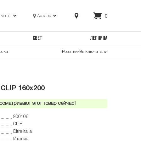
0
лматы
Астана
СВЕТ
ЛЕПНИНА
оска
Розетки/Выключатели
a CLIP 160x200
осматривают этот товар сейчас!
900106
CLIP
Ditre Italia
Италия