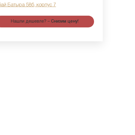
бай Батыра 58б, корпус 7
Нашли дешевле? –
Снизим цену!