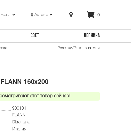
0
лматы
Астана
СВЕТ
ЛЕПНИНА
оска
Розетки/Выключатели
a FLANN 160x200
осматривают этот товар сейчас!
900101
FLANN
Ditre Italia
Италия