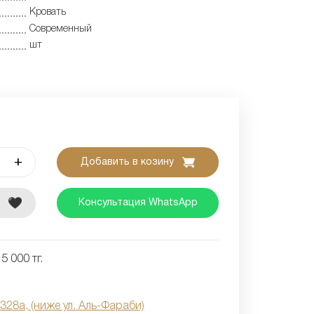
Кровать
Современный
шт
+
Добавить в козину
е
Консультация WhatsApp
5 000 тг.
 328а, (ниже ул. Аль-Фараби)