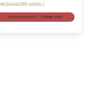
бай Батыра 58б, корпус 7
Нашли дешевле? –
Снизим цену!