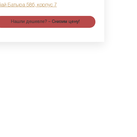
бай Батыра 58б, корпус 7
Нашли дешевле? –
Снизим цену!