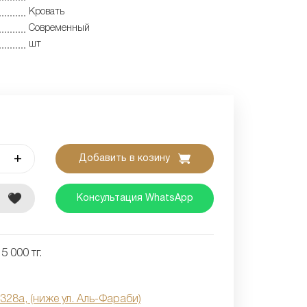
Кровать
Современный
шт
+
Добавить в козину
е
Консультация WhatsApp
5 000 тг.
 328а, (ниже ул. Аль-Фараби)