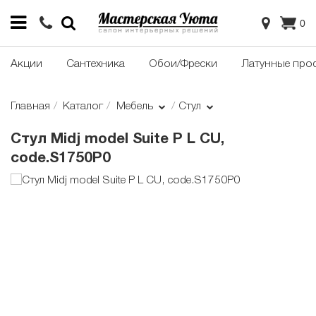
0
Акции
Сантехника
Обои/Фрески
Латунные про
Главная
Каталог
Мебель
Стул
Стул Midj model Suite P L CU,
code.S1750P0