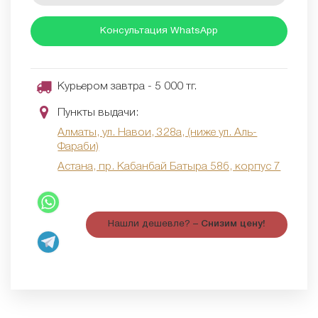
Консультация WhatsApp
Курьером завтра - 5 000 тг.
Пункты выдачи:
Алматы, ул. Навои, 328а, (ниже ул. Аль-
Фараби)
Астана, пр. Кабанбай Батыра 58б, корпус 7
Нашли дешевле? –
Снизим цену!