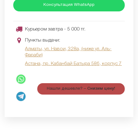
Консультация WhatsApp
Курьером завтра - 5 000 тг.
Пункты выдачи:
Алматы, ул. Навои, 328а, (ниже ул. Аль-
Фараби)
Астана, пр. Кабанбай Батыра 58б, корпус 7
Нашли дешевле? –
Снизим цену!