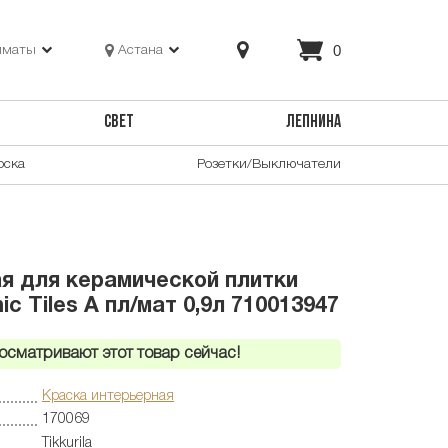
0
лматы
Астана
СВЕТ
ЛЕПНИНА
оска
Розетки/Выключатели
я для керамической плитки
mic Tiles A пл/мат 0,9л 710013947
осматривают этот товар сейчас!
Краска интерьерная
170069
Tikkurila