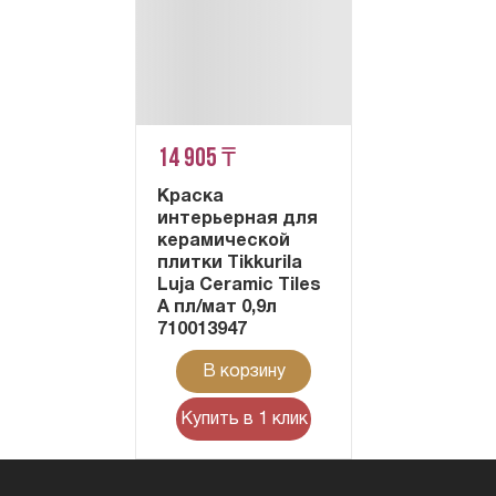
14 905 ₸
Краска
интерьерная для
керамической
плитки Tikkurila
Luja Ceramic Tiles
A пл/мат 0,9л
710013947
В корзину
Купить в 1 клик