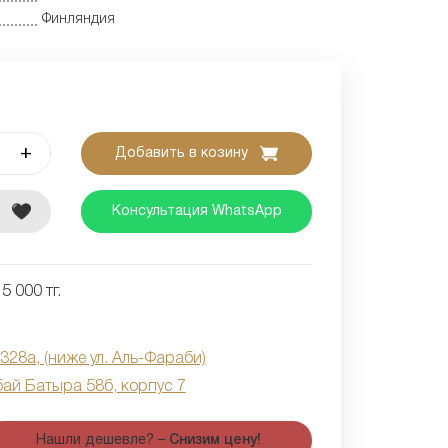
Финляндия
+
Добавить в козину
е
Консультация WhatsApp
5 000 тг.
 328а, (ниже ул. Аль-Фараби)
бай Батыра 58б, корпус 7
Нашли дешевле? –
Снизим цену!