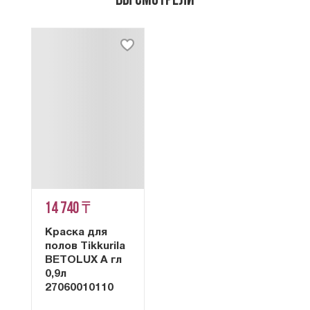
Вы смотрели
14 740 ₸
Краска для
полов Tikkurila
BETOLUX A гл
0,9л
27060010110