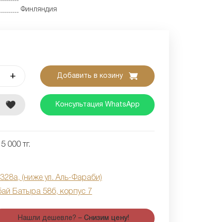
Финляндия
+
Добавить в козину
е
Консультация WhatsApp
5 000 тг.
 328а, (ниже ул. Аль-Фараби)
бай Батыра 58б, корпус 7
Нашли дешевле? –
Снизим цену!