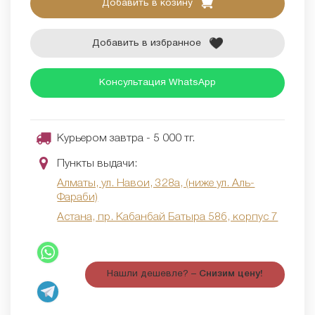
Добавить в козину
Добавить в избранное
Консультация WhatsApp
Курьером завтра - 5 000 тг.
Пункты выдачи:
Алматы, ул. Навои, 328а, (ниже ул. Аль-
Фараби)
Астана, пр. Кабанбай Батыра 58б, корпус 7
Нашли дешевле? –
Снизим цену!