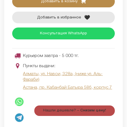
Добавить в козину
Добавить в избранное
Консультация WhatsApp
Курьером завтра - 5 000 тг.
Пункты выдачи:
Алматы, ул. Навои, 328а, (ниже ул. Аль-
Фараби)
Астана, пр. Кабанбай Батыра 58б, корпус 7
Нашли дешевле? –
Снизим цену!