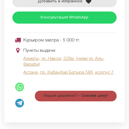
Добавить в избранное
Консультация WhatsApp
Курьером завтра - 5 000 тг.
Пункты выдачи:
Алматы, ул. Навои, 328а, (ниже ул. Аль-
Фараби)
Астана, пр. Кабанбай Батыра 58б, корпус 7
Нашли дешевле? –
Снизим цену!