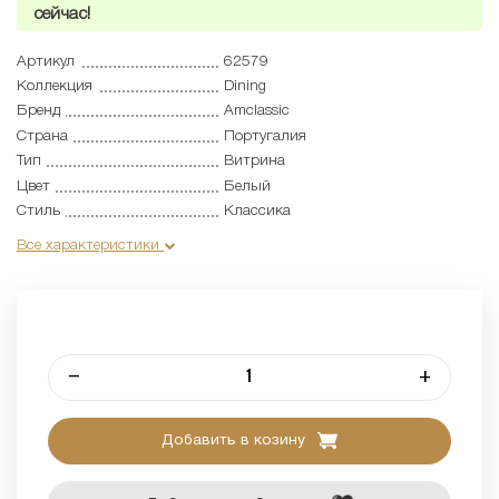
сейчас!
Артикул
62579
Коллекция
Dining
Бренд
Amclassic
Страна
Португалия
Тип
Витрина
Цвет
Белый
Стиль
Классика
Все характеристики
–
+
Добавить в козину