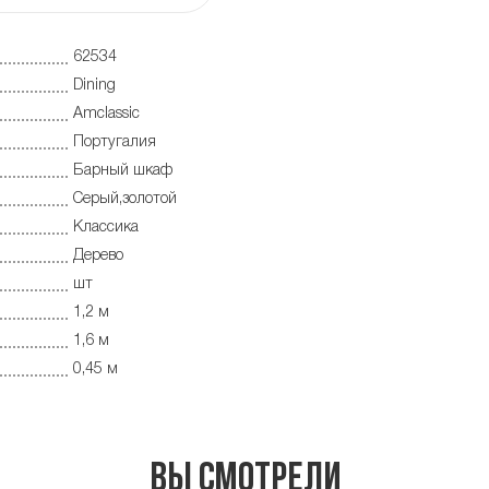
62534
Dining
Amclassic
Португалия
Барный шкаф
Серый,золотой
Классика
Дерево
шт
1,2 м
1,6 м
0,45 м
Вы смотрели