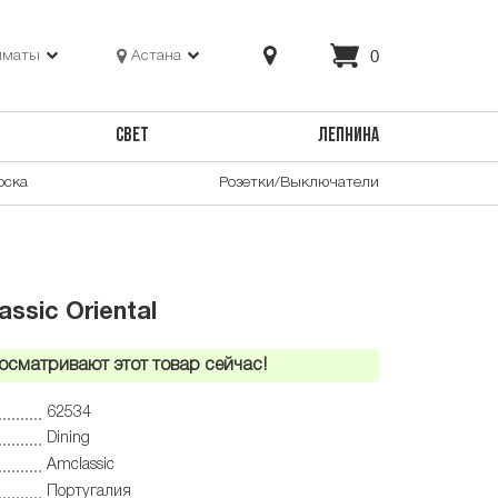
0
лматы
Астана
СВЕТ
ЛЕПНИНА
оска
Розетки/Выключатели
ssic Oriental
осматривают этот товар сейчас!
62534
Dining
Amclassic
Португалия