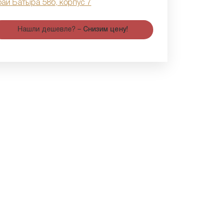
бай Батыра 58б, корпус 7
Нашли дешевле? –
Снизим цену!