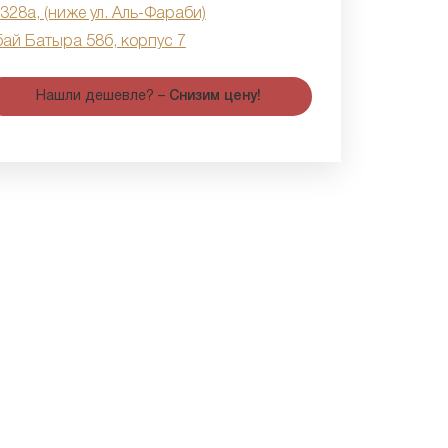
 328а, (ниже ул. Аль-Фараби)
бай Батыра 58б, корпус 7
Нашли дешевле? –
Снизим цену!