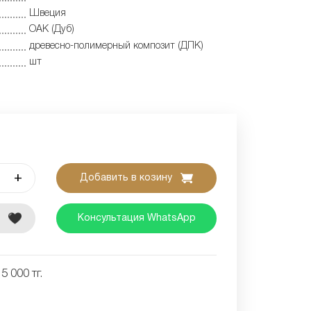
Швеция
OAK (Дуб)
древесно-полимерный композит (ДПК)
шт
+
Добавить в козину
е
Консультация WhatsApp
5 000 тг.