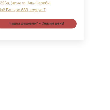
 328а, (ниже ул. Аль-Фараби)
бай Батыра 58б, корпус 7
Нашли дешевле? –
Снизим цену!