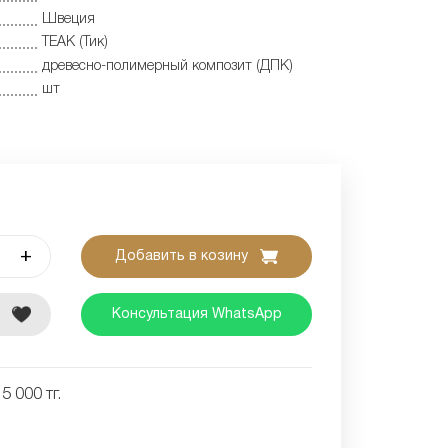
Швеция
TEAK (Тик)
древесно-полимерный композит (ДПК)
шт
+
Добавить в козину
е
Консультация WhatsApp
5 000 тг.