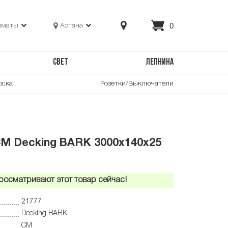
0
лматы
Астана
СВЕТ
ЛЕПНИНА
оска
Розетки/Выключатели
M Decking BARK 3000х140х25
росматривают этот товар сейчас!
21777
Decking BARK
CM