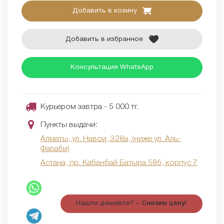
Добавить в козину
Добавить в избранное
Консультация WhatsApp
Курьером завтра - 5 000 тг.
Пункты выдачи:
Алматы, ул. Навои, 328а, (ниже ул. Аль-
Фараби)
Астана, пр. Кабанбай Батыра 58б, корпус 7
Нашли дешевле? –
Снизим цену!