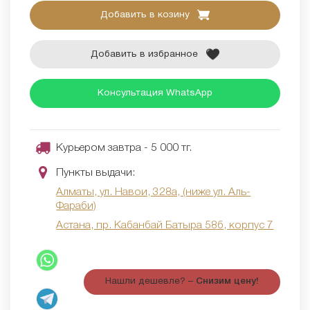
Добавить в козину
Добавить в избранное
Консультация WhatsApp
Курьером завтра - 5 000 тг.
Пункты выдачи:
Алматы, ул. Навои, 328а, (ниже ул. Аль-
Фараби)
Астана, пр. Кабанбай Батыра 58б, корпус 7
Нашли дешевле? –
Снизим цену!