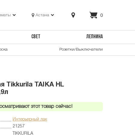
0
лматы
Астана
СВЕТ
ЛЕПНИНА
оска
Розетки/Выключатели
 Tikkurila TAIKA HL
,9л
осматривают этот товар сейчас!
Интерьерный лак
21257
TIKKURILA