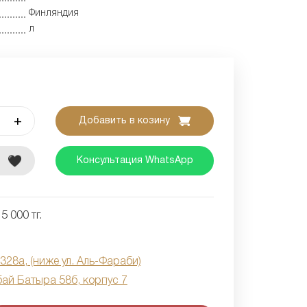
Финляндия
л
+
Добавить в козину
е
Консультация WhatsApp
5 000 тг.
 328а, (ниже ул. Аль-Фараби)
бай Батыра 58б, корпус 7