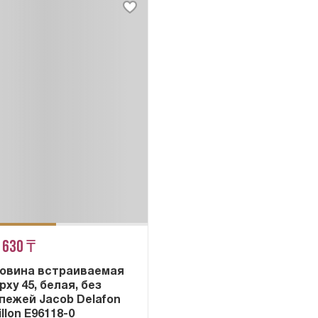
 630 ₸
овина встраиваемая
рху 45, белая, без
пежей Jacob Delafon
illon E96118-0