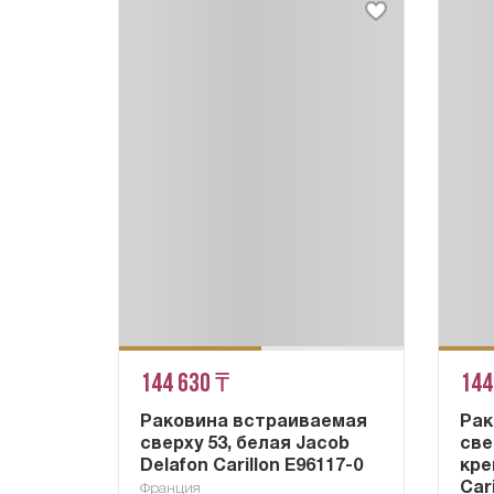
144 630 ₸
144
Раковина встраиваемая
Рак
сверху 53, белая Jacob
све
Delafon Carillon E96117-0
кре
Car
Франция