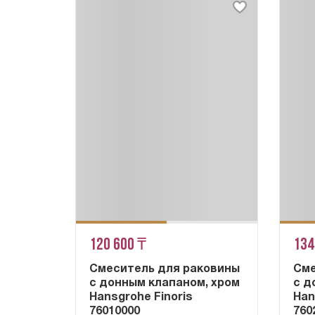
120 600 ₸
134
Смеситель для раковины
Сме
с донным клапаном, хром
с д
Hansgrohe Finoris
Han
76010000
760