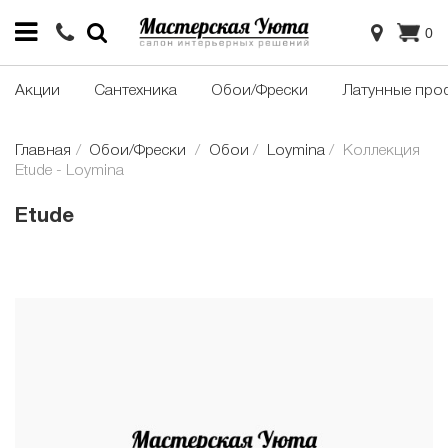
0
Акции
Сантехника
Обои/Фрески
Латунные про
Главная
Обои/Фрески
Обои
Loymina
Коллекция
Etude - Loymina
Etude