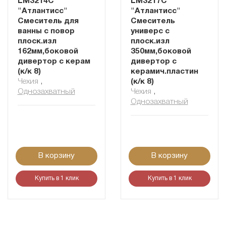
LM3214C
LM3217C
"Атлантисс"
"Атлантисс"
Смеситель для
Смеситель
ванны с повор
универс с
плоск.изл
плоск.изл
162мм,боковой
350мм,боковой
дивертор с керам
дивертор с
(к/к 8)
керамич.пластин
Чехия
,
(к/к 8)
Однозахватный
Чехия
,
Однозахватный
В корзину
В корзину
Купить в 1 клик
Купить в 1 клик