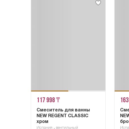
117 998 ₸
163
Смеситель для ванны
Сме
NEW REGENT CLASSIC
NEW
хром
бро
,
Испания
вентильный
Исп