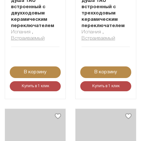
душа TAU
душа TAU
встроенный с
встроенный с
двухходовым
трехходовым
керамическим
керамическим
переключателем
переключателем
Испания
,
Испания
,
Встраиваемый
Встраиваемый
В корзину
В корзину
Купить в 1 клик
Купить в 1 клик