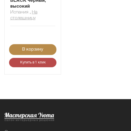
BLACK черный,
высокий
Испания
,
На
столешницу
В корзину
Купить в 1 клик