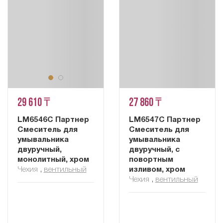
29 610 ₸
27 860 ₸
LM6546C Партнер
LM6547C Партнер
Смеситель для
Смеситель для
умывальника
умывальника
двуручный,
двуручный, с
монолитный, хром
повортным
Чехия
,
вентильный
изливом, хром
Чехия
,
вентильный