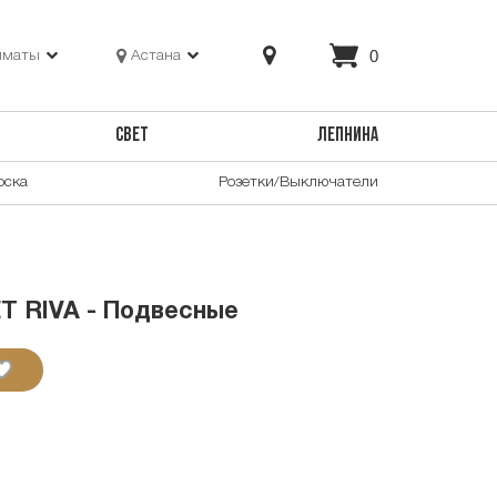
0
лматы
Астана
СВЕТ
ЛЕПНИНА
оска
Розетки/Выключатели
T RIVA - Подвесные