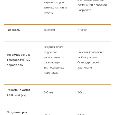
вариантом для
помещений с высокой
ванных комнат и
нагрузкой.
кухонь.
Гибкость
Высокая
Низкая
Средняя (более
подвержен
Высокая (стабилен в
Устойчивость к
расширению и
любых условиях
температурным
сжатию при
благодаря своей
перепадам
температурных
жесткости)
перепадах)
Рекомендуемая
3-6 мм
4-6 мм
толщина (мм)
Средний срок
15-20
20-25