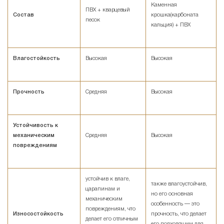
Каменная
ПВХ + кварцевый
Состав
крошка(карбоната
песок
кальция) + ПВХ
Влагостойкость
Высокая
Высокая
Прочность
Средняя
Высокая
Устойчивость к
механическим
Средняя
Высокая
повреждениям
устойчив к влаге,
также влагоустойчив,
царапинам и
но его основная
механическим
особенность — это
повреждениям, что
Износостойкость
прочность, что делает
делает его отличным
его подходящим для