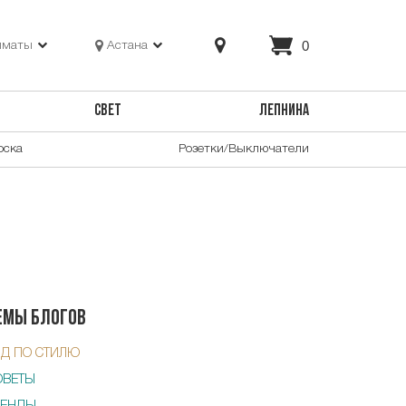
0
лматы
Астана
СВЕТ
ЛЕПНИНА
оска
Розетки/Выключатели
емы блогов
ИД ПО СТИЛЮ
ОВЕТЫ