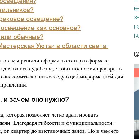
Т
 освещения?
В
тильников?
З
рековое освещение?
Н
 освещение как основное?
Г
 или обычные?
Мастерская Уюта»
в области света
С
тов, мы решили оформить статью в формате
 для вашего удобства, чтобы полностью раскрыть
м ознакомиться с нижеследующей информацией для
аправлении.
 и зачем оно нужно?
, которая позволяет легко адаптировать
ачи. Благодаря гибкости и функциональности -
 от квартир до выставочных залов. Но в чем его