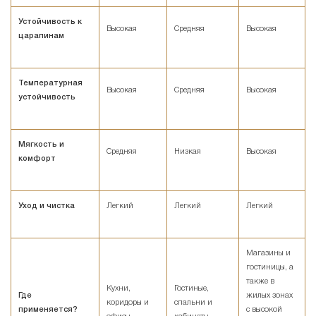
Устойчивость к
Высокая
Средняя
Высокая
царапинам
Температурная
Высокая
Средняя
Высокая
устойчивость
Мягкость и
Средняя
Низкая
Высокая
комфорт
Уход и чистка
Легкий
Легкий
Легкий
Магазины и
гостиницы, а
также в
Кухни,
Гостиные,
Где
жилых зонах
коридоры и
спальни и
применяется?
с высокой