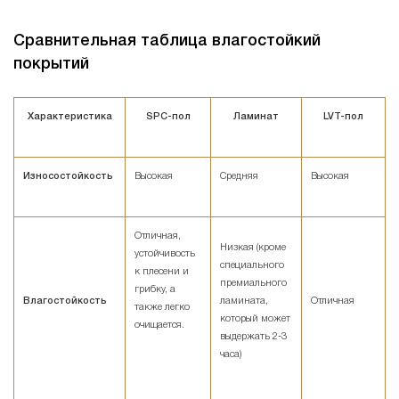
Сравнительная таблица влагостойкий
покрытий
Характеристика
SPC-пол
Ламинат
LVT-пол
Износостойкость
Высокая
Средняя
Высокая
Отличная,
Низкая (кроме
устойчивость
специального
к плесени и
премиального
грибку, а
Влагостойкость
ламината,
Отличная
также легко
который может
очищается.
выдержать 2-3
часа)