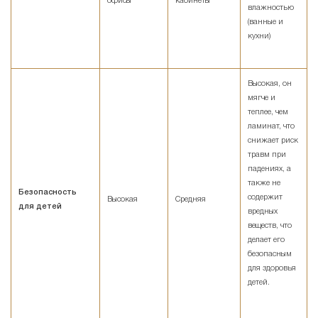
офисы
кабинеты
влажностью
(ванные и
кухни)
Высокая, он
мягче и
теплее, чем
ламинат, что
снижает риск
травм при
падениях, а
также не
Безопасность
содержит
Высокая
Средняя
для детей
вредных
веществ, что
делает его
безопасным
для здоровья
детей.