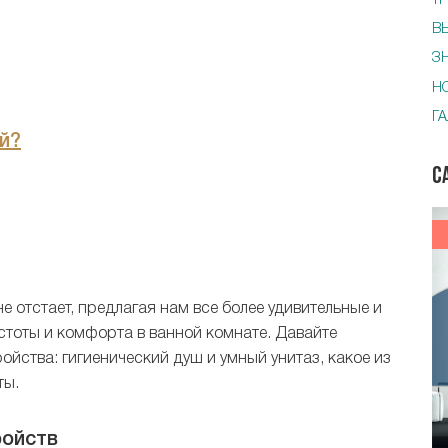
Т
В
З
Н
Г
й?
С
е отстает, предлагая нам все более удивительные и
тоты и комфорта в ванной комнате. Давайте
йства: гигиенический душ и умный унитаз, какое из
ты.
ройств