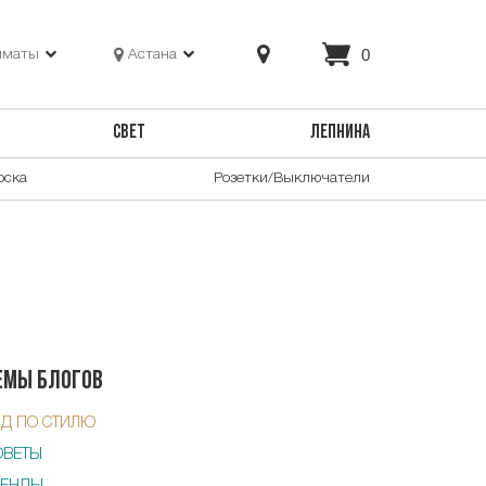
0
лматы
Астана
СВЕТ
ЛЕПНИНА
оска
Розетки/Выключатели
емы блогов
ИД ПО СТИЛЮ
ОВЕТЫ