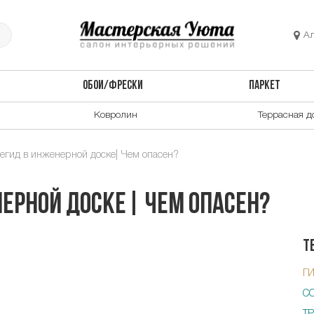
А
ОБОИ/ФРЕСКИ
ПАРКЕТ
Ковролин
Террасная д
гид в инженерной доске| Чем опасен?
ерной доске| Чем опасен?
Т
Г
С