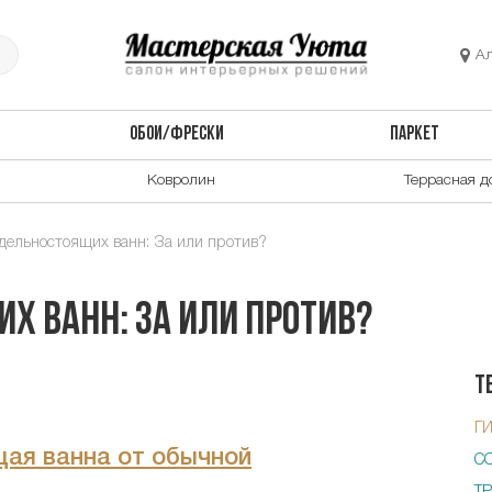
А
ОБОИ/ФРЕСКИ
ПАРКЕТ
Ковролин
Террасная д
дельностоящих ванн: За или против?
х ванн: За или против?
Т
Г
ая ванна от обычной
С