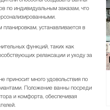
одители способны создавать ванны
ов по индивидуальным заказам, что
ерсонализированными.
м планировкам, устанавливается в
ительных функций, таких как
особствующих релаксации и уходу за
не приносит много удовольствия по
иантами. Положение ванны посреди
тора и комфорта, обеспечивая
телей.