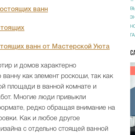
Т
ностоящих ванн
В
З
Н
стоящих
Г
стоящих ванн от Мастерской Уюта
С
ртир и домов характерно
ванну как элемент роскоши, так как
ной площади в ванной комнате и
абот. Многие люди привыкли
формате, редко обращая внимание на
овки. Как и любое другое
изайна с отдельно стоящей ванной