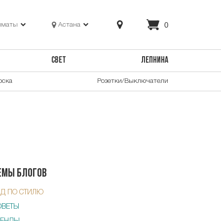
0
лматы
Астана
СВЕТ
ЛЕПНИНА
оска
Розетки/Выключатели
емы блогов
ИД ПО СТИЛЮ
ОВЕТЫ