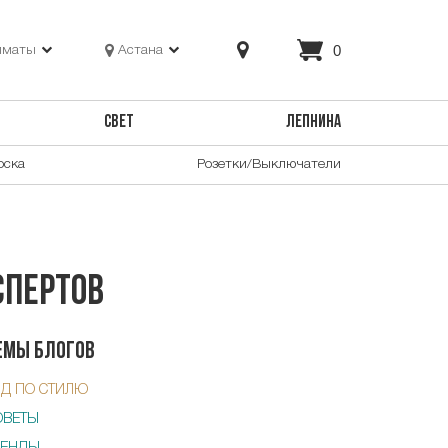
0
лматы
Астана
СВЕТ
ЛЕПНИНА
оска
Розетки/Выключатели
спертов
емы блогов
ИД ПО СТИЛЮ
ОВЕТЫ