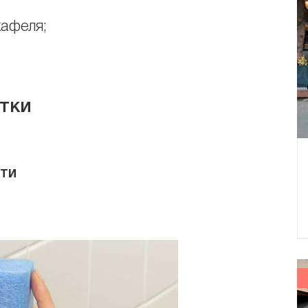
кафеля;
тки
сти