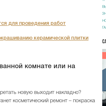
Т
В
З
Н
ся для проведения работ
Г
окрашиванию керамической плитки
С
 ванной комнате или на
обретать новую выходит накладно?
анет косметический ремонт – покраска