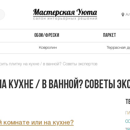
А
ОБОИ/ФРЕСКИ
ПАРКЕТ
Ковролин
Террасная д
сить плитку на кухне / в ванной? Советы экспертов
а кухне / в ванной? Советы эк
Т
Г
й комнате или на кухне?
С