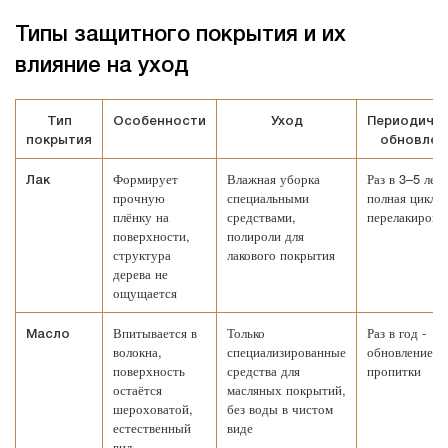
Типы защитного покрытия и их
влияние на уход
Тип
Особенности
Уход
Периодичн
покрытия
обновлен
Формирует
Влажная уборка
Раз в 3–5 лет 
Лак
прочную
специальными
полная циклев
плёнку на
средствами,
перелакировк
поверхности,
полироли для
структура
лакового покрытия
дерева не
ощущается
Впитывается в
Только
Раз в год -
Масло
волокна,
специализированные
обновление
поверхность
средства для
пропитки
остаётся
масляных покрытий,
шероховатой,
без воды в чистом
естественный
виде
вид