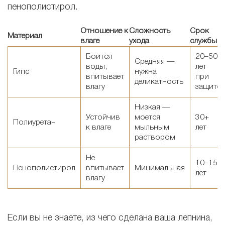
пенополистирол.
Отношение к
Сложность
Срок
Материал
влаге
ухода
службы
Боится
20–50
Средняя —
воды,
лет
Гипс
нужна
впитывает
при
деликатность
влагу
защите
Низкая —
Устойчив
моется
30+
Полиуретан
к влаге
мыльным
лет
раствором
Не
10–15
Пенополистирол
впитывает
Минимальная
лет
влагу
Если вы не знаете, из чего сделана ваша лепнина,