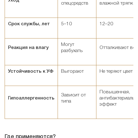
Уход
спецсредств
влажной тряпки
Срок службы, лет
5–10
12–20
Могут
Реакция на влагу
Отталкивают вод
разбухать
Устойчивость к УФ
Выгорают
Не теряют цвет
Повышенная,
Зависит от
Гипоаллергенность
антибактериаль
типа
эффект
Где применяются?