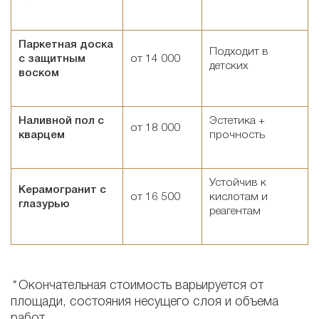
Паркетная доска
Подходит в
с защитным
от 14 000
детских
воском
Наливной пол с
Эстетика +
от 18 000
кварцем
прочность
Устойчив к
Керамогранит с
от 16 500
кислотам и
глазурью
реагентам
*
Окончательная стоимость варьируется от
площади, состояния несущего слоя и объема
работ.