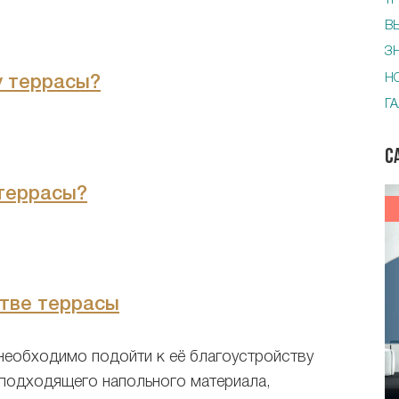
Т
В
З
Н
у террасы?
Г
С
 террасы?
стве террасы
 необходимо подойти к её благоустройству
 подходящего напольного материала,