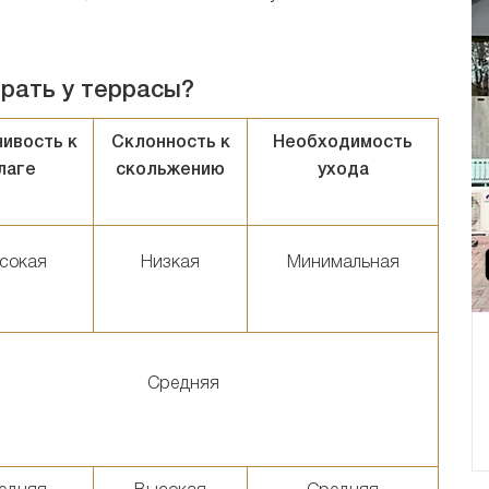
рать у террасы?
чивость к
Склонность к
Необходимость
лаге
скольжению
ухода
сокая
Низкая
Минимальная
Средняя