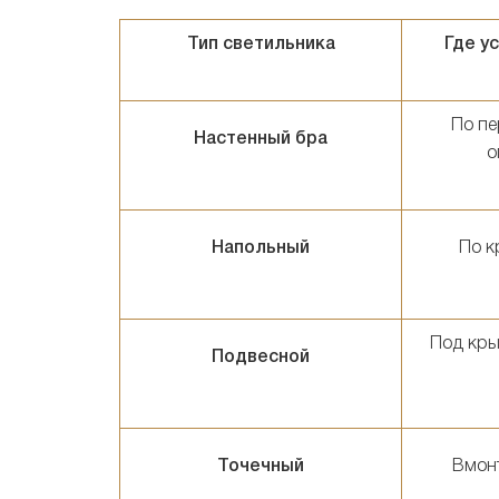
Тип светильника
Где у
По пе
Настенный бра
о
Напольный
По к
Под кры
Подвесной
Точечный
Вмон