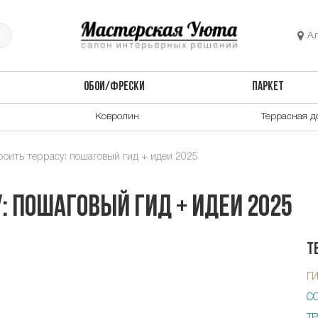
А
ОБОИ/ФРЕСКИ
ПАРКЕТ
Ковролин
Террасная д
роить террасу: пошаговый гид + идеи 2025
: пошаговый гид + идеи 2025
Т
Г
С