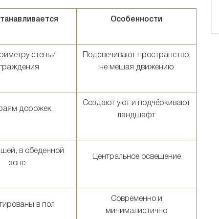
станавливается
Особенности
риметру стены/
Подсвечивают пространство,
граждения
не мешая движению
Создают уют и подчёркивают
раям дорожек
ландшафт
шей, в обеденной
Центральное освещение
зоне
Современно и
тированы в пол
минималистично