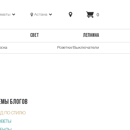
0
лматы
Астана
СВЕТ
ЛЕПНИНА
оска
Розетки/Выключатели
емы блогов
ИД ПО СТИЛЮ
ОВЕТЫ