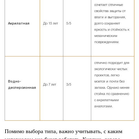
сочетает отличные
свойства защиты от
влаги и выгорания,
Акрилатная
До 15 лет
5/5
долго сохраняет
яркость и стойкость к
механическим
повреждениям.
отлично подходит для
экологически чистых
проектов, легко
Водно-
моется и почти без
До 7 лет
3/5
дисперсионная
запаха. Однако менее
стойка по сравнению
с акрилатными
аналогами.
Помимо выбора типа, важно учитывать, с каким
материалом она будет работать. Кирпич, дерево,