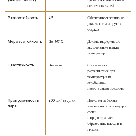
ультрафиолету
солнечных лучей
4/5
Обеспечивает защиту от
Влагостойкость
дождя, снега и других
осадков
До -50°C
Должна выдерживать
Морозостойкость
экстремально низкие
температуры
Высокая
Способность
Эластичность
растягиваться при
температурных
колебаниях,
предотвращая трещины
200 г/м² за сутки
Помогает избежать
Пропускаемость
накопления влаги внутри
пара
стены
и предотвращает
образование плесени и
грибка