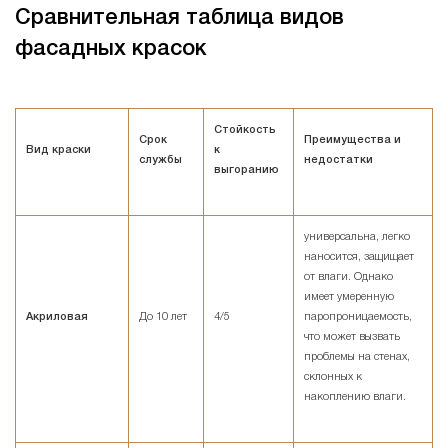
Сравнительная таблица видов
фасадных красок
Стойкость
Срок
Преимущества и
Вид краски
к
службы
недостатки
выгоранию
универсальна, легко
наносится, защищает
от влаги. Однако
имеет умеренную
Акриловая
До 10 лет
4/5
паропроницаемость,
что может вызвать
проблемы на стенах,
склонных к
накоплению влаги.