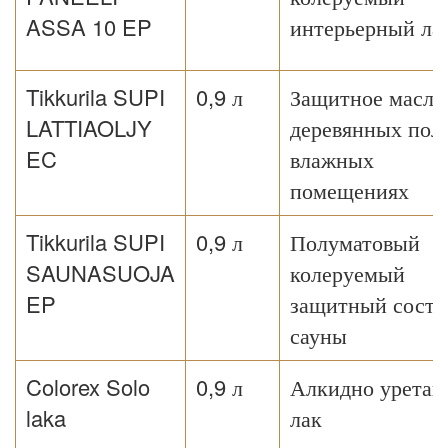
ASSA 10 EP
интерьерный ла
Tikkurila SUPI
0,9 л
Защитное масло
LATTIAOLJY
деревянных поло
EC
влажных
помещениях
Tikkurila SUPI
0,9 л
Полуматовый
SAUNASUOJA
колеруемый
EP
защитный соста
сауны
Colorex Solo
0,9 л
Алкидно уретан
laka
лак