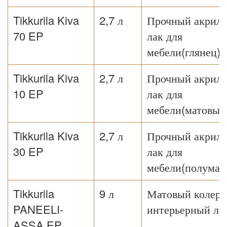
Tikkurila Kiva
2,7 л
Прочный акрил
70 EP
лак для
мебели(глянец)
Tikkurila Kiva
2,7 л
Прочный акрил
10 EP
лак для
мебели(матовый
Tikkurila Kiva
2,7 л
Прочный акрил
30 EP
лак для
мебели(полумат
Tikkurila
9 л
Матовый колер
PANEELI-
интерьерный ла
ASSA EP